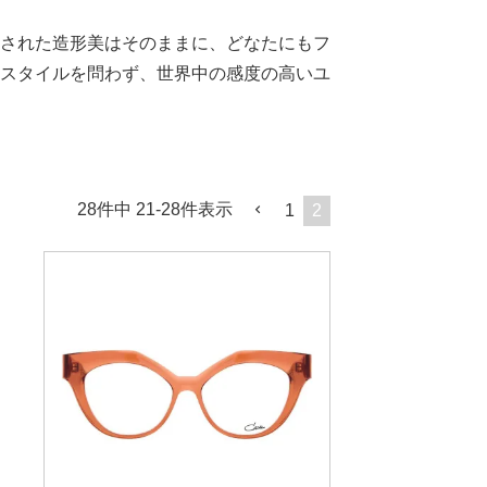
された造形美はそのままに、どなたにもフ
スタイルを問わず、世界中の感度の高いユ
。
28
件中
21
-
28
件表示
1
2