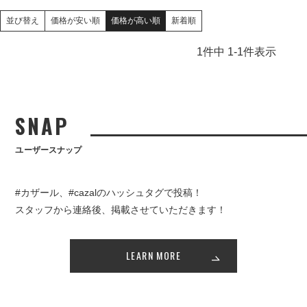
価格が安い順
価格が高い順
新着順
並び替え
1
件中
1
-
1
件表示
SNAP
ユーザースナップ
#カザール、#cazalのハッシュタグで投稿！
スタッフから連絡後、掲載させていただきます！
LEARN MORE