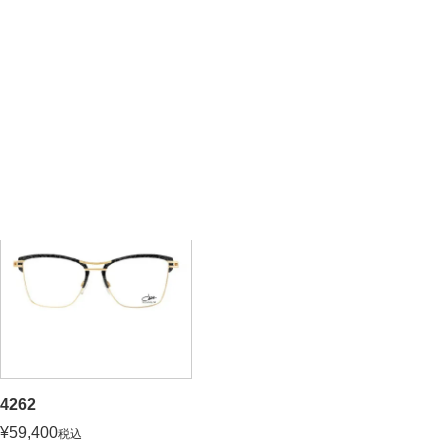
EC限定
価格が安い順
価格が高い順
新着順
並び替え
1
件中
1
-
1
件表示
4262
¥
59,400
税込