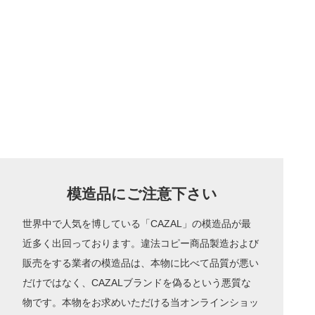
芸術家としての洗練された感性と、バウハウス（1919年に独ワ
イマールに設立されたデザイン学校）から影響を受けた美意識
がクリエーションという彼のデザインコンセプトになってい
る。
模造品にご注意下さい
世界中で人気を博している「CAZAL」の模造品が最
近多く出回っております。違法コピー商品製造および
販売をする業者の模造品は、本物に比べて品質が悪い
だけではなく、CAZALブランドを偽るという悪質な
物です。本物をお求めいただける当オンラインショッ