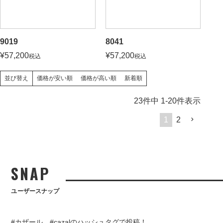
9019
8041
¥
57,200
¥
57,200
税込
税込
価格が安い順
価格が高い順
新着順
並び替え
23
件中
1
-
20
件表示
1
2
SNAP
ユーザースナップ
#カザール、#cazalのハッシュタグで投稿！