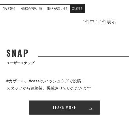
価格が安い順
価格が高い順
新着順
並び替え
1
件中
1
-
1
件表示
SNAP
ユーザースナップ
#カザール、#cazalのハッシュタグで投稿！
スタッフから連絡後、掲載させていただきます！
LEARN MORE