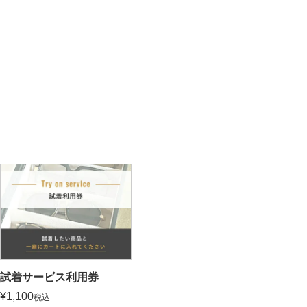
お家で簡単・安心 カザール試着サービス
価格が安い順
価格が高い順
新着順
並び替え
1
件中
1
-
1
件表示
試着サービス利用券
¥
1,100
税込