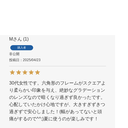
5.00
1
1
件中
1
-
1
件表示
M
1
購入者
非公開
投稿日
2025/04/23
30代女性です。六角形のフレームがスクエアよ
り柔らかい印象を与え、絶妙なグラデーション
のレンズなので暗くなり過ぎず良かったです。
心配していたかけ心地ですが、大きすぎずきつ
過ぎずで安心しました！(幅があってないと頭
痛がするので^^;)夏に使うのが楽しみです！