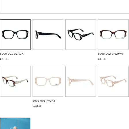
5006 001 BLACK-
5006 002 BROWN-
GOLD
GOLD
5006 003 IVORY-
GOLD