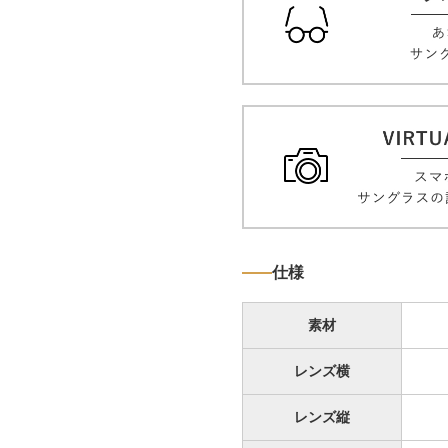
仕様
素材
レンズ横
レンズ縦