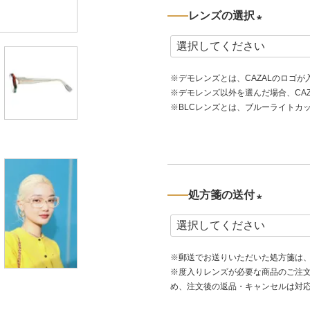
レンズの選択
(
必
※デモレンズとは、CAZALのロゴ
須
※デモレンズ以外を選んだ場合、CA
)
※BLCレンズとは、ブルーライトカ
処方箋の送付
(
必
※郵送でお送りいただいた処方箋は
須
※度入りレンズが必要な商品のご注
)
め、注文後の返品・キャンセルは対