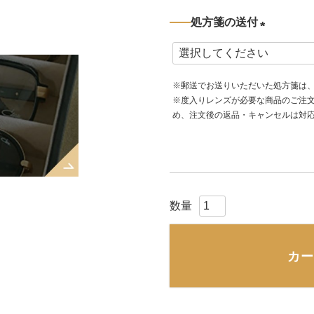
処方箋の送付
(
必
※郵送でお送りいただいた処方箋は
須
※度入りレンズが必要な商品のご注
)
め、注文後の返品・キャンセルは対
カー