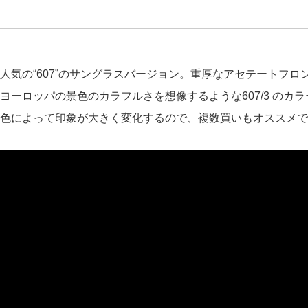
人気の“607”のサングラスバージョン。重厚なアセテートフ
ヨーロッパの景色のカラフルさを想像するような607/3 のカ
色によって印象が大きく変化するので、複数買いもオススメで