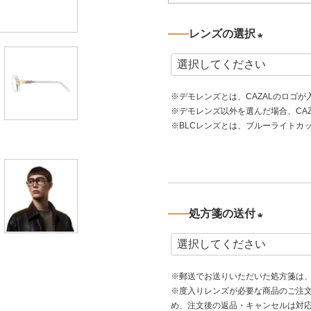
レンズの選択
(
必
※デモレンズとは、CAZALのロゴ
須
※デモレンズ以外を選んだ場合、CA
)
※BLCレンズとは、ブルーライトカ
処方箋の送付
(
必
※郵送でお送りいただいた処方箋は
須
※度入りレンズが必要な商品のご注
)
め、注文後の返品・キャンセルは対