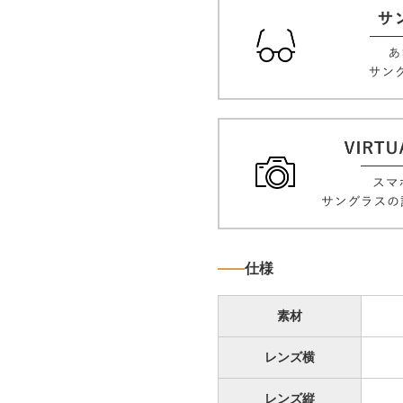
仕様
素材
レンズ横
レンズ縦