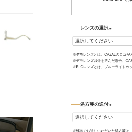
レンズの選択
(
必
※デモレンズとは、CAZALのロゴ
須
※デモレンズ以外を選んだ場合、CA
)
※BLCレンズとは、ブルーライトカ
処方箋の送付
(
必
※郵送でお送りいただいた処方箋は
須