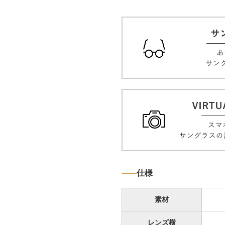
仕様
素材
レンズ横