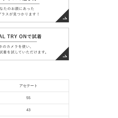
アセテート
55
43