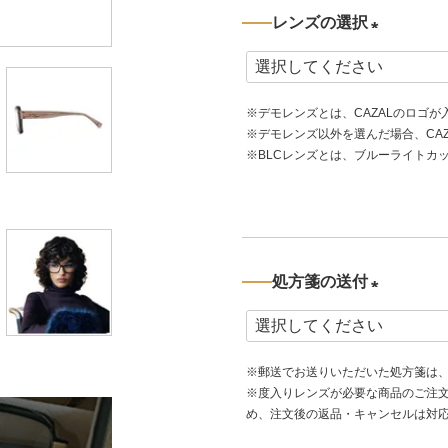
レンズの選択
(
必
※デモレンズとは、CAZALのロゴ
須
※デモレンズ以外を選んだ場合、CA
)
※BLCレンズとは、ブルーライトカ
処方箋の送付
(
必
※郵送でお送りいただいた処方箋は
須
※度入りレンズが必要な商品のご注
)
め、注文後の返品・キャンセルは対