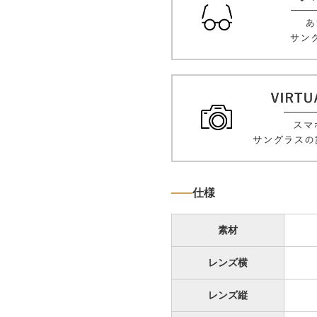
仕様
素材
レンズ横
レンズ縦