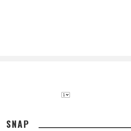
グラス
ドラマ
ネメシス
パリ
ピンクのアフロにカザールかけて
メガネ
プレゼント
フランス
堂本剛
大島優子
展示会
広瀬す
新作
復刻モデル
新商品
ず
櫻井翔
江口洋介
浜田雅功
海外ブラン
限定生産
限定カラー
ド
菅田将暉
試着
SNAP