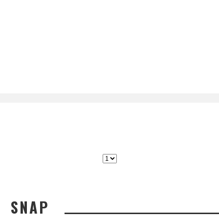
グラス
ドラマ
ネメシス
パリ
ピンクのアフロにカザールかけて
メガネ
プレゼント
フランス
堂本剛
大島優子
展示会
広瀬す
新作
復刻モデル
新商品
ず
櫻井翔
江口洋介
浜田雅功
海外ブラン
限定生産
限定カラー
ド
菅田将暉
試着
SNAP