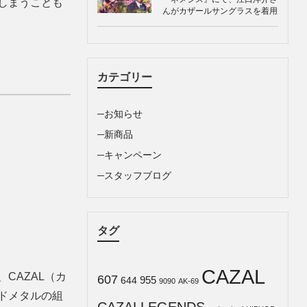
しまうことも
んがカザールサングラスを着用
カテゴリー
お知らせ
新商品
キャンペーン
スタッフブログ
タグ
CAZAL
CAZAL（カ
607
955
644
9090
AK-69
ドメタルの組