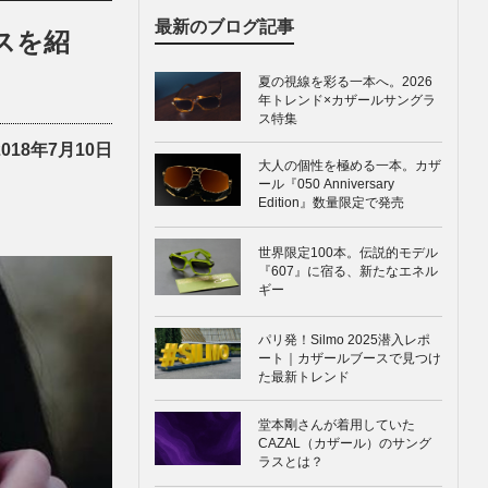
最新のブログ記事
スを紹
夏の視線を彩る一本へ。2026
年トレンド×カザールサングラ
ス特集
2018年7月10日
大人の個性を極める一本。カザ
ール『050 Anniversary
Edition』数量限定で発売
世界限定100本。伝説的モデル
『607』に宿る、新たなエネル
ギー
パリ発！Silmo 2025潜入レポ
ート｜カザールブースで見つけ
た最新トレンド
堂本剛さんが着用していた
CAZAL（カザール）のサング
ラスとは？