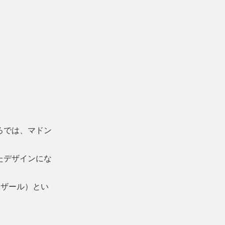
ろでは、マドン
たデザインにな
カザール）とい