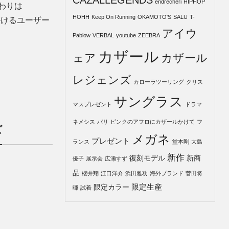
CAZALLEGENDS
endrecheri
HIPHOP
わりは
HOHH
Keep On Running
OKAMOTO'S
SALU
T-
かけるユーザー
アイウ
Pablow
VERBAL
youtube
ZEEBRA
カザール
ェア
カザール
レジェンズ
カローラツーリング
クリス
サングラス
マスプレゼント
ドラマ
ネメシス
パリ
ピンクのアフロにカザールかけて
フ
ズ
メガネ
プレゼント
ランス
堂本剛
大島
新作
復刻モデル
新商
優子
展示会
広瀬すず
品
櫻井翔
江口洋介
浜田雅功
海外ブランド
菅田将
限定生産
限定カラー
暉
試着