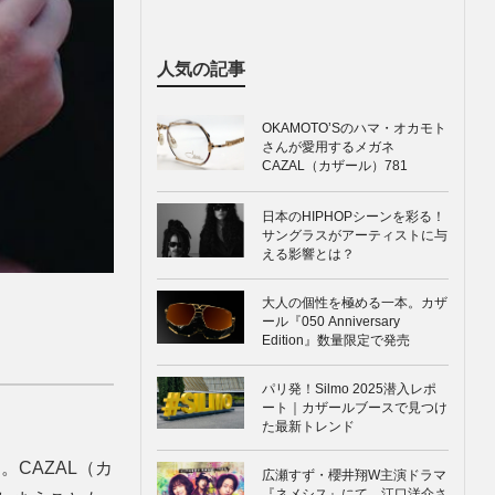
人気の記事
OKAMOTO’Sのハマ・オカモト
さんが愛用するメガネ
CAZAL（カザール）781
日本のHIPHOPシーンを彩る！
サングラスがアーティストに与
える影響とは？
大人の個性を極める一本。カザ
ール『050 Anniversary
Edition』数量限定で発売
パリ発！Silmo 2025潜入レポ
ート｜カザールブースで見つけ
た最新トレンド
CAZAL（カ
広瀬すず・櫻井翔W主演ドラマ
『ネメシス』にて、江口洋介さ