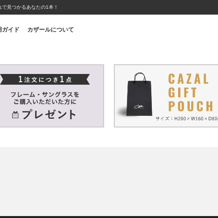
れで見つかるあなたの1本！
用ガイド
カザールについて