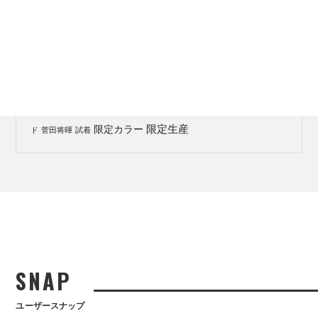
サン
ェンズ
カローラツーリング
クリスマスプレゼント
グラス
ドラマ
ネメシス
パリ
ピンクのアフロにカザールかけて
メガネ
プレゼント
フランス
堂本剛
大島優子
展示会
広瀬す
新作
復刻モデル
新商品
ず
櫻井翔
江口洋介
浜田雅功
海外ブラン
限定生産
限定カラー
ド
菅田将暉
試着
SNAP
ユーザースナップ