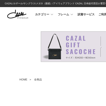
CAZAL/カザール/サングラス/メガネ（眼鏡）/アイウェアブランド CAZAL 日本総代理店が運
カテゴリー
フレーム
試着サービス
ご利
HOME
全商品