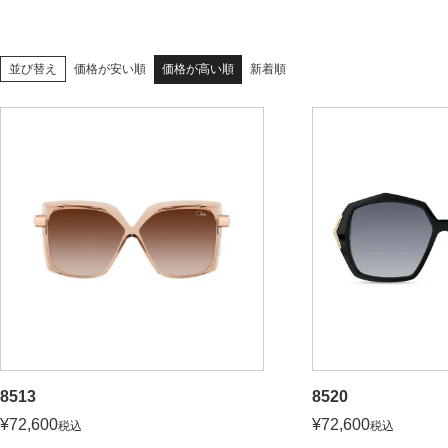
価格が安い順
価格が高い順
新着順
並び替え
8513
8520
¥
72,600
¥
72,600
税込
税込